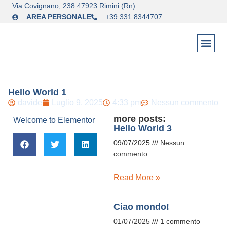
Via Covignano, 238 47923 Rimini (Rn)
AREA PERSONALE
+39 331 8344707
Hello World 1
davide
Luglio 9, 2025
4:33 pm
Nessun commento
more posts:
Welcome to Elementor
Hello World 3
09/07/2025
Nessun
commento
Read More »
Ciao mondo!
01/07/2025
1 commento