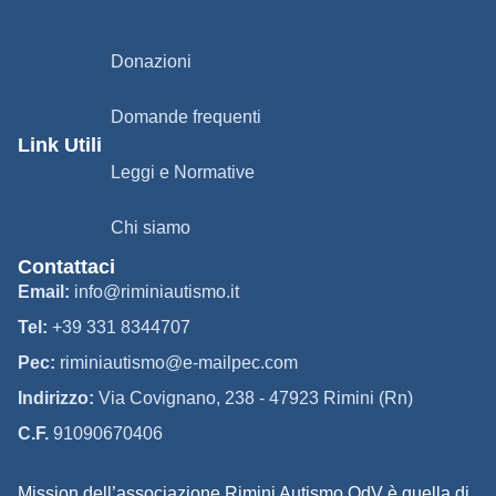
Donazioni
Domande frequenti
Link Utili
Leggi e Normative
Chi siamo
Contattaci
Email:
info@riminiautismo.it
Tel:
+39 331 8344707
Pec:
riminiautismo@e-mailpec.com
Indirizzo:
Via Covignano, 238 - 47923 Rimini (Rn)
C.F.
91090670406
Mission dell’associazione Rimini Autismo OdV è quella di