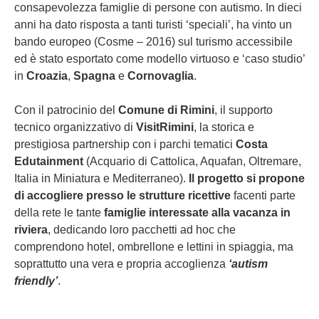
consapevolezza famiglie di persone con autismo. In dieci
anni ha dato risposta a tanti turisti ‘speciali’, ha vinto un
bando europeo (Cosme – 2016) sul turismo accessibile
ed è stato esportato come modello virtuoso e ‘caso studio’
in
Croazia
,
Spagna
e
Cornovaglia
.
Con il patrocinio del
Comune di Rimini
, il supporto
tecnico organizzativo di
VisitRimini
, la storica e
prestigiosa partnership con i parchi tematici
Costa
Edutainment
(Acquario di Cattolica, Aquafan, Oltremare,
Italia in Miniatura e Mediterraneo).
Il progetto si propone
di accogliere presso le strutture ricettive
facenti parte
della rete le tante
famiglie interessate alla vacanza in
riviera
, dedicando loro pacchetti ad hoc che
comprendono hotel, ombrellone e lettini in spiaggia, ma
soprattutto una vera e propria accoglienza
‘autism
friendly’
.