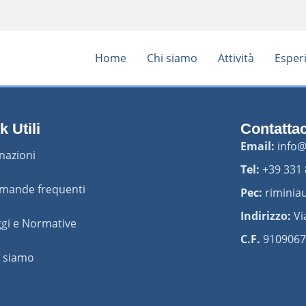
Home
Chi siamo
Attività
Esper
k Utili
Contattac
Email:
info@
nazioni
Tel:
+39 331
mande frequenti
Pec:
riminia
Indirizzo:
Vi
gi e Normative
C.F.
9109067
i siamo