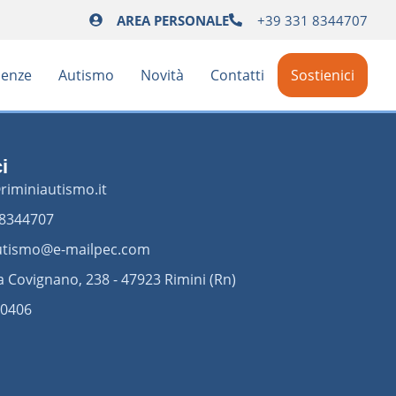
AREA PERSONALE
+39 331 8344707
ienze
Autismo
Novità
Contatti
Sostienici
i
riminiautismo.it
 8344707
utismo@e-mailpec.com
a Covignano, 238 - 47923 Rimini (Rn)
0406