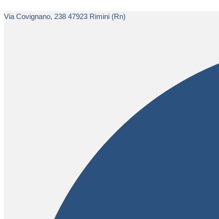
Vai
al
Via Covignano, 238 47923 Rimini (Rn)
contenuto